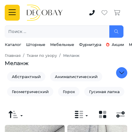
Каталог
Шторные
Мебельные
Фурнитура
Акции
М
Главная
Ткани по узору
Меланж
Меланж
Абстрактный
Анималистический
Геометрический
Горох
Гусиная лапка
Дамаск
Единороги
Звездочки
Зверюшки
Зигзаг
Камуфляж