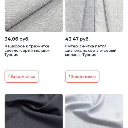
Клетка
Короны
Котики
Круги
Листья
Меланж
Новогодний
Огурцы
Однотонный
Орнамент
34,06 руб.
43,47 руб.
Кашкорсе к трехнитке,
Футер 3-нитка петля
Полосы
Птицы
Пятна
Рисунок
светло-серый меланж,
диагональ, светло-серый
Турция
меланж, Турция
Рубчик
Сердца
Флористический
Закончился
Закончился
Цветочный
Принты к 14 февраля
Принты к 23 февраля
Принты к Пасхе