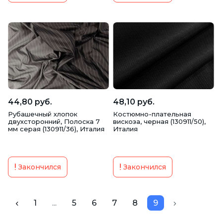
44,80 руб.
48,10 руб.
Рубашечный хлопок
Костюмно-плательная
двухсторонний, Полоска 7
вискоза, черная (130911/50),
мм серая (130911/36), Италия
Италия
Закончился
Закончился
1
...
5
6
7
8
9