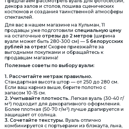
Предлагаем рассмотреть вуаль для фотосессий,
декора залов и столов, пошива сценических
костюмов и создания таинственной атмосферы
спектаклей.
Для вас в нашем магазине на Кульман, 11
продавцы уже подготовили
специальную цену
на остаточные
отрезы до 2 метров
(ширина
вуали может быть 280-300 см) —
5 белорусских
рублей за отрез
! Скорее приезжайте за
выгодными покупками и обращайтесь к
продавцам магазина!
Полезные советы по выбору вуали:
1. Рассчитайте метраж правильно.
Стандартная высота штор — от 250 до 280 см.
Если ваш карниз выше, берите полотно с
запасом 10-15 см.
2. Учитывайте плотность.
Легкая вуаль (30-40 г/
м²) подходит для декоративного оформления.
Более плотная (50-70 г/м²) лучше драпируется и
защищает от солнца.
3. Сочетайте текстуры.
Вуаль отлично
комбинируется с портьерами из блэкаута, льна,