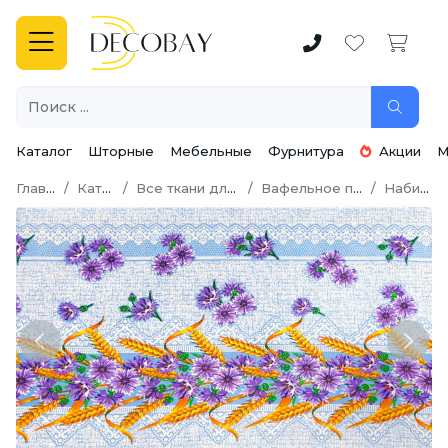
Каталог
Шторные
Мебельные
Фурнитура
Акции
М
Главная
Каталог
Все ткани для шитья
Вафельное полотно
Набивное
Previous
Next