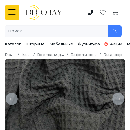
Каталог
Шторные
Мебельные
Фурнитура
Акции
М
Главная
Каталог
Все ткани для шитья
Вафельное полотно
Гладкокрашеное
Previous
Next