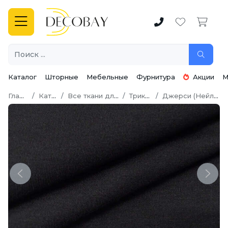
Каталог
Шторные
Мебельные
Фурнитура
Акции
М
Главная
Каталог
Все ткани для шитья
Трикотаж
Джерси (Нейлон Рома)
Previous
Next