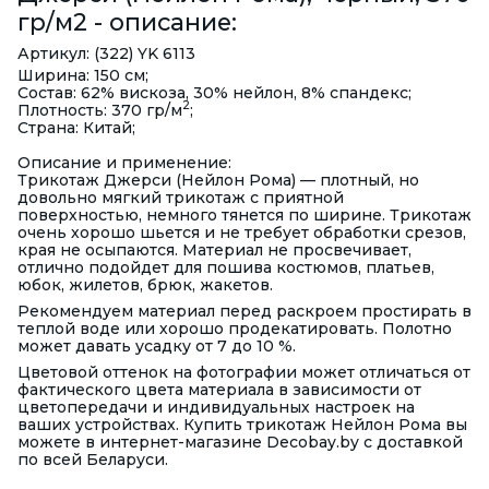
гр/м2 - описание:
Артикул: (322) YK 6113
Ширина: 150 см;
Состав: 62% вискоза, 30% нейлон, 8% спандекс;
2
Плотность: 370 гр/м
;
Страна: Китай;
Описание и применение:
Трикотаж Джерси (Нейлон Рома) — плотный, но
довольно мягкий трикотаж с приятной
поверхностью, немного тянется по ширине. Трикотаж
очень хорошо шьется и не требует обработки срезов,
края не осыпаются. Материал не просвечивает,
отлично подойдет для пошива костюмов, платьев,
юбок, жилетов, брюк, жакетов.
Рекомендуем материал перед раскроем простирать в
теплой воде или хорошо продекатировать. Полотно
может давать усадку от 7 до 10 %.
Цветовой оттенок на фотографии может отличаться от
фактического цвета материала в зависимости от
цветопередачи и индивидуальных настроек на
ваших устройствах. Купить трикотаж Нейлон Рома вы
можете в интернет-магазине Decobay.by с доставкой
по всей Беларуси.