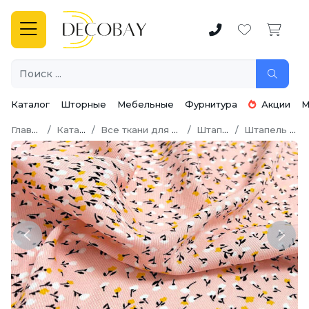
Каталог
Шторные
Мебельные
Фурнитура
Акции
М
Главная
Каталог
Все ткани для шитья
Штапель
Штапель твил
Previous
Next