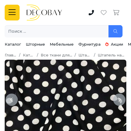
Каталог
Шторные
Мебельные
Фурнитура
Акции
М
Главная
Каталог
Все ткани для шитья
Штапель
Штапель набивной
Previous
Next