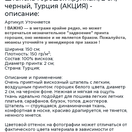
черный, Турция (АКЦИЯ) -
описание:
Артикул: Уточняется
! ВАЖНО — в метраже крайне редко, но может
встречаться незначительное "задвоение" принта
горошек, оно неявное и не является браком. Пожалуйста,
нюансы уточняйте у менеджеров при заказе !
Ширина: 150 см;
2
Плотность: 150 гр/м
;
Состав: 100% вискоза;
Диаметр принта: 2 см;
Страна: Турция;
Описание и применение:
Очень приятный вискозный штапель с легким,
воздушным принтом: горошек белого цвета, диаметр
2 см, на черном фоне. Нежная и мягкая на ощупь
ткань идеально подойдет для пошива легких летних
платьев, сарафанов, блузок, топов, джоггеров.
Штапель — струящаяся, динаминачная ткань,
комфортная в носке, красиво драпируется, не тянется,
немного мнется.
Цветовой оттенок на фотографии может отличаться от
фактического цвета материала в зависимости от