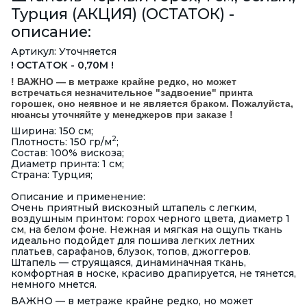
Турция (АКЦИЯ) (ОСТАТОК) -
описание:
Артикул: Уточняется
! ОСТАТОК - 0,70М !
! ВАЖНО — в метраже крайне редко, но может
встречаться незначительное "задвоение" принта
горошек, оно неявное и не является браком. Пожалуйста,
нюансы уточняйте у менеджеров при заказе !
Ширина: 150 см;
2
Плотность: 150 гр/м
;
Состав: 100% вискоза;
Диаметр принта: 1 см;
Страна: Турция;
Описание и применение:
Очень приятный вискозный штапель с легким,
воздушным принтом: горох черного цвета, диаметр 1
см, на белом фоне. Нежная и мягкая на ощупь ткань
идеально подойдет для пошива легких летних
платьев, сарафанов, блузок, топов, джоггеров.
Штапель — струящаяся, динаминачная ткань,
комфортная в носке, красиво драпируется, не тянется,
немного мнется.
ВАЖНО — в метраже крайне редко, но может