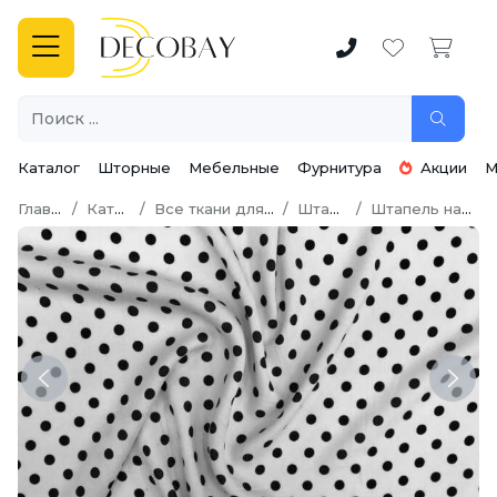
Каталог
Шторные
Мебельные
Фурнитура
Акции
М
Главная
Каталог
Все ткани для шитья
Штапель
Штапель набивной
Previous
Next