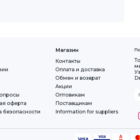
Магазин
По
Т
Контакты
м
нии
Оплата и доставка
У
Обмен и возврат
D
Акции
вопросы
Оптовикам
ая оферта
Поставщикам
а безопасности
Information for suppliers