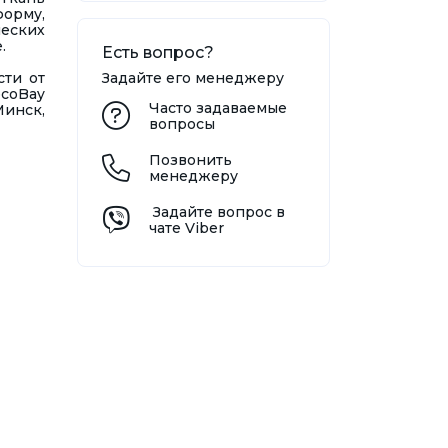
форму,
ческих
е.
Есть вопрос?
сти от
Задайте его менеджеру
ecoBay
Часто задаваемые
Минск,
вопросы
Позвонить
менеджеру
Задайте вопрос в
чате Viber