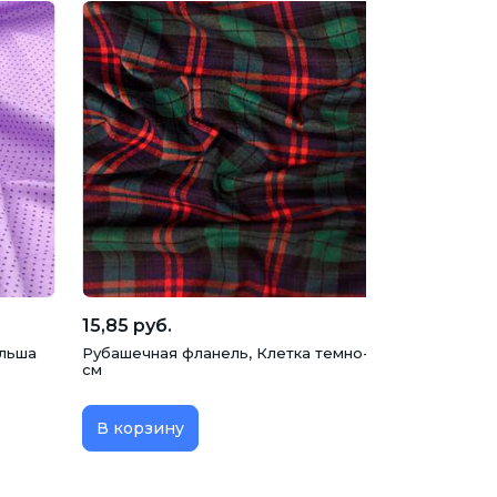
15,85 руб.
ольша
Рубашечная фланель, Клетка темно-зеленая (Т549), 
см
В корзину