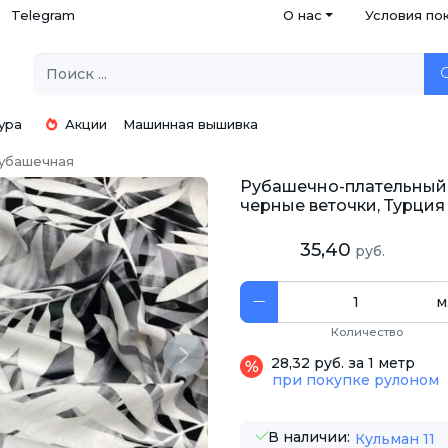
Telegram
О нас
Условия по
ура
Акции
Машинная вышивка
убашечная
Рубашечно-плательный 
черные веточки, Турция
35,40
руб.
м
Количество
Next
28,32 руб. за 1 метр
при покупке рулоном
В наличии:
Кульман 11