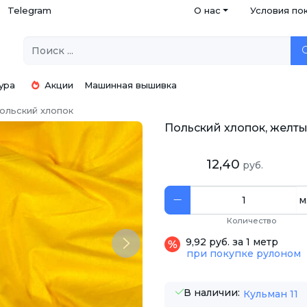
Telegram
О нас
Условия по
ура
Акции
Машинная вышивка
ольский хлопок
Польский хлопок, желтый
12,40
руб.
м
Количество
9,92 руб. за 1 метр
Next
при покупке рулоном
В наличии:
Кульман 11