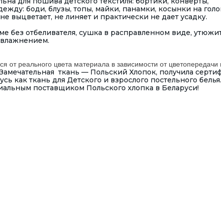
льна для пошива детского текстиля: бортики, конверты,
жду: боди, блузы, топы, майки, панамки, косынки на голо
не выцветает, не линяет и практически не дает усадку.
е без отбеливателя, сушка в расправленном виде, утюжит
увлажнением.
ся от реального цвета материала в зависимости от цветопередачи 
Замечательная ткань — Польский Хлопок, получила серти
ь как ткань для Детского и взрослого постельного белья
иальным поставщиком Польского хлопка в Беларуси!