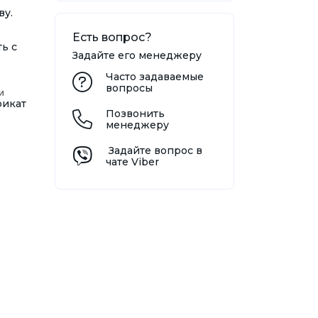
ву.
Есть вопрос?
ь с
Задайте его менеджеру
Часто задаваемые
вопросы
и
фикат
Позвонить
.
менеджеру
Задайте вопрос в
чате Viber