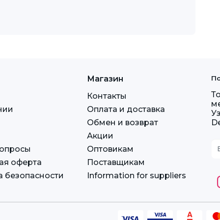
Магазин
По
Т
Контакты
м
нии
Оплата и доставка
У
Обмен и возврат
D
Акции
вопросы
Оптовикам
ая оферта
Поставщикам
а безопасности
Information for suppliers