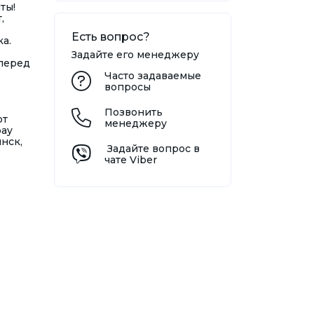
ты!
,
Есть вопрос?
а.
Задайте его менеджеру
перед
Часто задаваемые
вопросы
Позвонить
от
менеджеру
bay
нск,
Задайте вопрос в
чате Viber