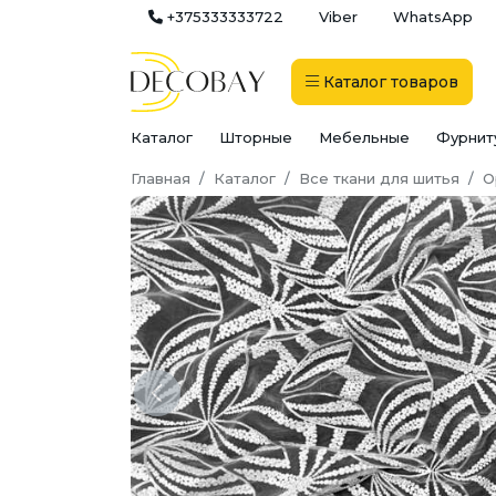
+375333333722
Viber
WhatsApp
Каталог
товаров
Каталог
Шторные
Мебельные
Фурнит
Главная
Каталог
Все ткани для шитья
О
Previous