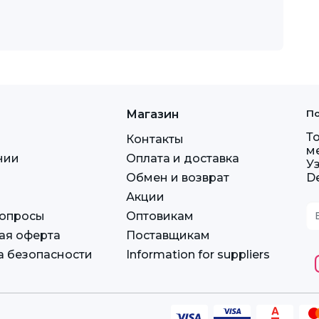
Магазин
По
Т
Контакты
м
нии
Оплата и доставка
У
Обмен и возврат
D
Акции
вопросы
Оптовикам
ая оферта
Поставщикам
а безопасности
Information for suppliers