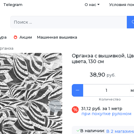
Telegram
О нас
Условия по
ура
Акции
Машинная вышивка
рганза
Органза с вышивкой, Ц
цвета, 130 см
38,90
руб.
м
Количество
Next
31,12 руб. за 1 метр
при покупке рулоном
В наличии:
В 2 магазин