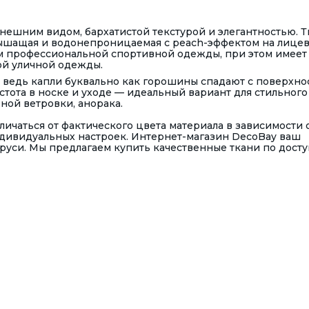
нешним видом, бархатистой текстурой и элегантностью. Т
 дышащая и водонепроницаемая с peach-эффектом на лице
ам профессиональной спортивной одежды, при этом имеет
й уличной одежды.
, ведь капли буквально как горошины спадают с поверхно
стота в носке и уходе — идеальный вариант для стильного
вной ветровки, анорака.
ичаться от фактического цвета материала в зависимости 
ндивидуальных настроек. Интернет-магазин DecoBay ваш
руси. Мы предлагаем купить качественные ткани по дост