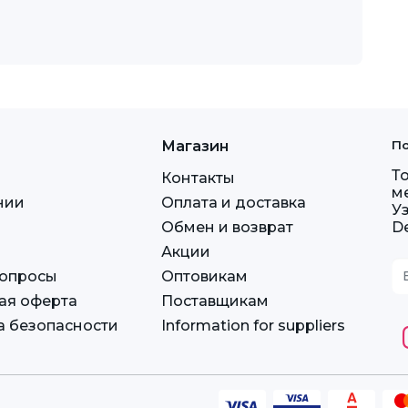
Магазин
По
Т
Контакты
м
нии
Оплата и доставка
У
Обмен и возврат
D
Акции
вопросы
Оптовикам
ая оферта
Поставщикам
а безопасности
Information for suppliers