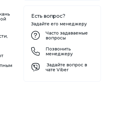
кань
Есть вопрос?
вой
Задайте его менеджеру
Часто задаваемые
сти,
вопросы
Позвонить
менеджеру
от
Задайте вопрос в
упным
чате Viber