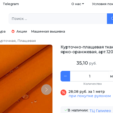
Telegram
О нас
Условия по
ура
Акции
Машинная вышивка
урточная, Плащевая
Курточно-плащевая тка
ярко-оранжевая, арт.120
35,10
руб.
м
Количество
Next
28,08 руб. за 1 метр
при покупке рулоном
В наличии:
ТЦ Галилео