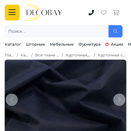
Каталог
Шторные
Мебельные
Фурнитура
Акции
М
Главная
Каталог
Все ткани для шитья
Курточная, Плащевая
Курточная с мембраной
Previous
Next