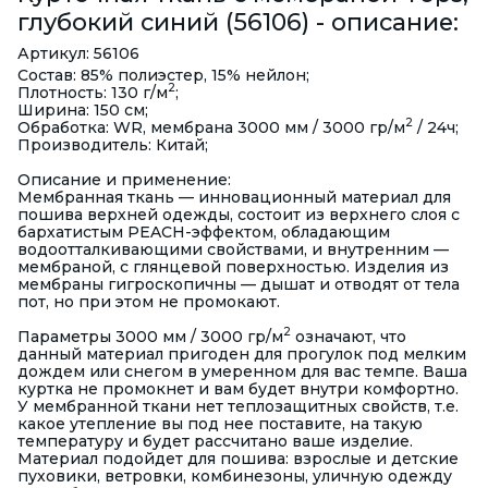
глубокий синий (56106) - описание:
Артикул: 56106
Состав: 85% полиэстер, 15% нейлон;
2
Плотность: 130 г/м
;
Ширина: 150 см;
2
Обработка: WR, мембрана 3000 мм / 3000 гр/м
/ 24ч;
Производитель: Китай;
Описание и применение:
Мембранная ткань — инновационный материал для
пошива верхней одежды, состоит из верхнего слоя с
бархатистым PEACH-эффектом, обладающим
водоотталкивающими свойствами, и внутренним —
мембраной, с глянцевой поверхностью. Изделия из
мембраны гигроскопичны — дышат и отводят от тела
пот, но при этом не промокают.
2
Параметры 3000 мм / 3000 гр/м
означают, что
данный материал пригоден для прогулок под мелким
дождем или снегом в умеренном для вас темпе. Ваша
куртка не промокнет и вам будет внутри комфортно.
У мембранной ткани нет теплозащитных свойств, т.е.
какое утепление вы под нее поставите, на такую
температуру и будет рассчитано ваше изделие.
Материал подойдет для пошива: взрослые и детские
пуховики, ветровки, комбинезоны, уличную одежду