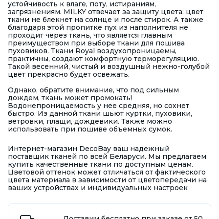
устойчивость к влаге, поту, истираниям,
загрязнениям. MILKY отвечает за защиту цвета: цвет
ткани не блекнет на солнце и после стирок. А также
благодаря этой пропитке пух из наполнителя не
проходит через ткань, что является главным
преимуществом при выборе ткани для пошива
пуховиков. Ткани Royal воздухопроницаемы,
практичны, создают комфортную терморегуляцию.
Такой весенний, чистый и воздушный нежно-голубой
цвет прекрасно будет освежать.
Однако, обратите внимание, что под сильным
дождем, ткань может промокать!
Водонепроницаемость у нее средняя, но сохнет
быстро. Из данной ткани шьют куртки, пуховики,
ветровки, плащи, дождевики. Также можно
использовать при пошиве объемных сумок.
Интернет-магазин DecoBay ваш надежный
поставщик тканей по всей Беларуси. Мы предлагаем
купить качественные ткани по доступным ценам.
Цветовой оттенок может отличаться от фактического
цвета материала в зависимости от цветопередачи на
ваших устройствах и индивидуальных настроек
Доставим бесплатно при заказе от 50