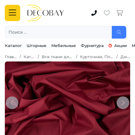
Каталог
Шторные
Мебельные
Фурнитура
Акции
М
Главная
Каталог
Все ткани для шитья
Курточная, Плащевая
Дюспо
Previous
Next