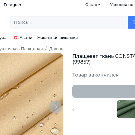
Telegram
О нас
Условия по
ура
Акции
Машинная вышивка
урточная, Плащевая
Дюспо
Плащевая ткань CONSTA
(99857)
Товар закончился
Next