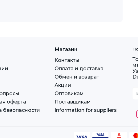
Магазин
По
Т
Контакты
м
нии
Оплата и доставка
У
Обмен и возврат
D
Акции
вопросы
Оптовикам
ая оферта
Поставщикам
а безопасности
Information for suppliers