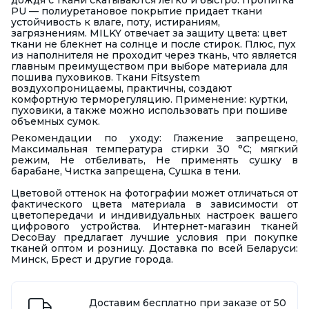
дождя с ткани скатываются легко и быстро. Пропитка
PU — полиуретановое покрытие придает ткани
устойчивость к влаге, поту, истираниям,
загрязнениям. MILKY отвечает за защиту цвета: цвет
ткани не блекнет на солнце и после стирок. Плюс, пух
из наполнителя не проходит через ткань, что является
главным преимуществом при выборе материала для
пошива пуховиков. Ткани Fitsystem
воздухопроницаемы, практичны, создают
комфортную терморегуляцию. Применение: куртки,
пуховики, а также можно использовать при пошиве
объемных сумок.
Рекомендации по уходу: Глажение запрещено,
Максимальная температура стирки 30 °С; мягкий
режим, Не отбеливать, Не применять сушку в
барабане, Чистка запрещена, Сушка в тени.
Цветовой оттенок на фотографии может отличаться от
фактического цвета материала в зависимости от
цветопередачи и индивидуальных настроек вашего
цифрового устройства. Интернет-магазин тканей
DecoBay предлагает лучшие условия при покупке
тканей оптом и розницу. Доставка по всей Беларуси:
Минск, Брест и другие города.
Доставим бесплатно при заказе от 50