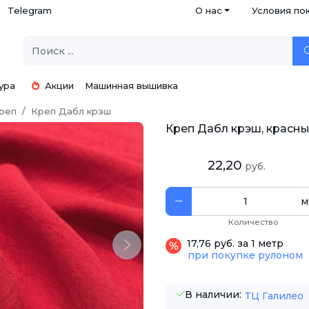
Telegram
О нас
Условия по
ура
Акции
Машинная вышивка
реп
Креп Дабл крэш
Креп Дабл крэш, красн
22,20
руб.
м
Количество
17,76 руб. за 1 метр
Next
при покупке рулоном
В наличии:
ТЦ Галилео