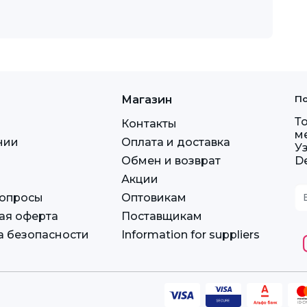
Магазин
По
Т
Контакты
м
нии
Оплата и доставка
У
Обмен и возврат
D
Акции
вопросы
Оптовикам
ая оферта
Поставщикам
а безопасности
Information for suppliers