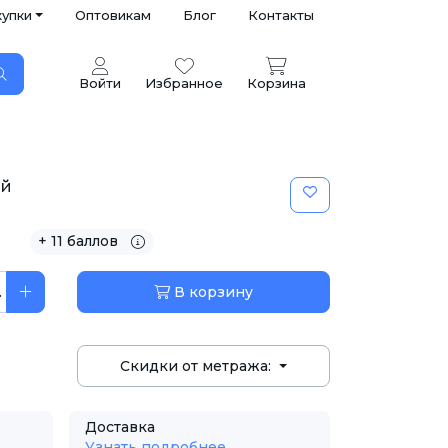
купки
Оптовикам
Блог
Контакты
Войти
Избранное
Корзина
ый
+ 11 баллов
.
В корзину
Скидки от метража:
Доставка
Узнать подробнее