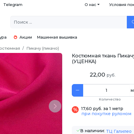
Telegram
О нас
Условия по
ура
Акции
Машинная вышивка
остюмная
Пикачу (пикачо)
Костюмная ткань Пикач
(УЦЕНКА)
22,00
руб.
м
Количество
Next
17,60 руб. за 1 метр
при покупке рулоном
В наличии:
ТЦ Галилео