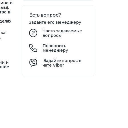
рине и
ым).
тво в
Есть вопрос?
делях
Задайте его менеджеру
Часто задаваемые
рка
вопросы
,
Позвонить
менеджеру
Задайте вопрос в
чи и
чате Viber
чшие