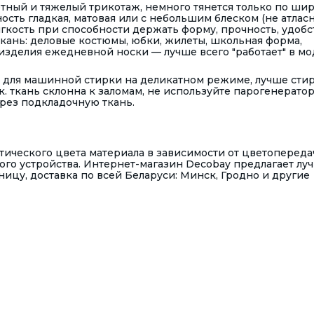
отный и тяжелый трикотаж, немного тянется только по ши
ость гладкая, матовая или с небольшим блеском (не атласн
гкость при способности держать форму, прочность, удобс
ткань: деловые костюмы, юбки, жилеты, школьная форма,
изделия ежедневной носки — лучше всего "работает" в мо
 для машинной стирки на деликатном режиме, лучше сти
к. ткань склонна к заломам, не используйте парогенератор
рез подкладочную ткань.
тического цвета материала в зависимости от цветопереда
го устройства. Интернет-магазин Decobay предлагает лу
ницу, доставка по всей Беларуси: Минск, Гродно и другие