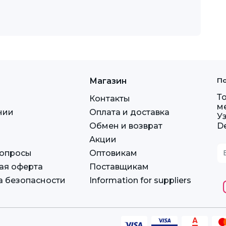
Магазин
По
Т
Контакты
м
нии
Оплата и доставка
У
Обмен и возврат
D
Акции
вопросы
Оптовикам
ая оферта
Поставщикам
а безопасности
Information for suppliers