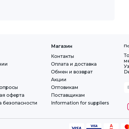
Магазин
По
Т
Контакты
м
нии
Оплата и доставка
У
Обмен и возврат
D
Акции
вопросы
Оптовикам
ая оферта
Поставщикам
а безопасности
Information for suppliers