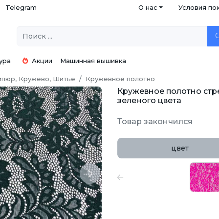
Telegram
О нас
Условия по
ура
Акции
Машинная вышивка
ипюр, Кружево, Шитье
Кружевное полотно
Кружевное полотно стр
зеленого цвета
Товар закончился
цвет
Next