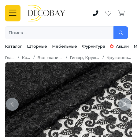
Каталог
Шторные
Мебельные
Фурнитура
Акции
М
Главная
Каталог
Все ткани для шитья
Гипюр, Кружево, Шитье
Кружевное полотно
Previous
Next