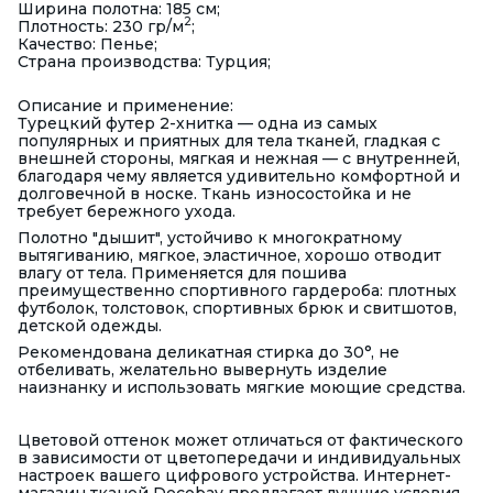
Ширина полотна: 185 см;
2
Плотность: 230 гр/м
;
Качество: Пенье;
Страна производства: Турция;
Описание и применение:
Турецкий футер 2-хнитка — одна из самых
популярных и приятных для тела тканей, гладкая с
внешней стороны, мягкая и нежная — с внутренней,
благодаря чему является удивительно комфортной и
долговечной в носке. Ткань износостойка и не
требует бережного ухода.
Полотно "дышит", устойчиво к многократному
вытягиванию, мягкое, эластичное, хорошо отводит
влагу от тела. Применяется для пошива
преимущественно спортивного гардероба: плотных
футболок, толстовок, спортивных брюк и свитшотов,
детской одежды.
Рекомендована деликатная стирка до 30°, не
отбеливать, желательно вывернуть изделие
наизнанку и использовать мягкие моющие средства.
Цветовой оттенок может отличаться от фактического
в зависимости от цветопередачи и индивидуальных
настроек вашего цифрового устройства. Интернет-
магазин тканей Decobay предлагает лучшие условия