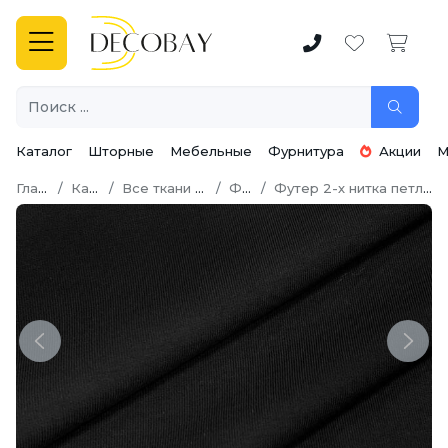
Каталог
Шторные
Мебельные
Фурнитура
Акции
М
Главная
Каталог
Все ткани для шитья
Футер
Футер 2-х нитка петля (френч терри)
Previous
Next