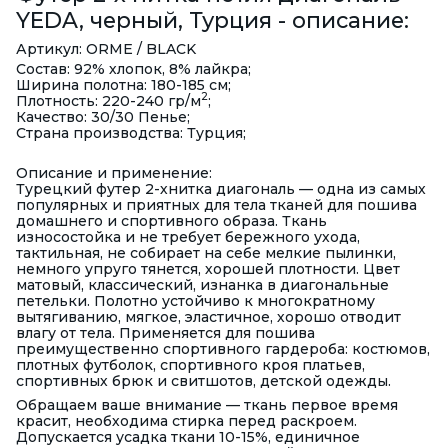
YEDA, черный, Турция - описание:
Артикул: ORME / BLACK
Состав: 92% хлопок, 8% лайкра;
Ширина полотна: 180-185 см;
2
Плотность: 220-240 гр/м
;
Качество: 30/30 Пенье;
Страна производства: Турция;
Описание и применение:
Турецкий футер 2-хнитка диагональ — одна из самых
популярных и приятных для тела тканей для пошива
домашнего и спортивного образа. Ткань
износостойка и не требует бережного ухода,
тактильная, не собирает на себе мелкие пылинки,
немного упруго тянется, хорошей плотности. Цвет
матовый, классический, изнанка в диагональные
петельки. Полотно устойчиво к многократному
вытягиванию, мягкое, эластичное, хорошо отводит
влагу от тела. Применяется для пошива
преимущественно спортивного гардероба: костюмов,
плотных футболок, спортивного кроя платьев,
спортивных брюк и свитшотов, детской одежды.
Обращаем ваше внимание — ткань первое время
красит, необходима стирка перед раскроем.
Допускается усадка ткани 10-15%, единичное