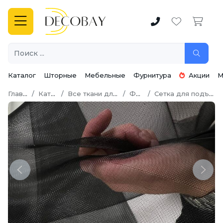
Каталог
Шторные
Мебельные
Фурнитура
Акции
М
Главная
Каталог
Все ткани для шитья
Фатин
Сетка для подъюбников
Previous
Next