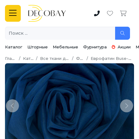
Каталог
Шторные
Мебельные
Фурнитура
Акции
М
Главная
Каталог
Все ткани для шитья
Фатин
Еврофатин Buse-Hayal 300 см
Previous
Next