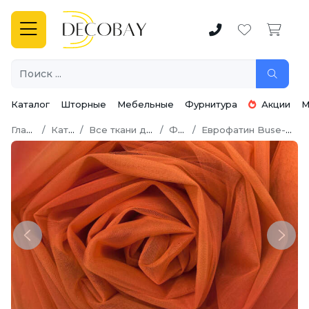
Каталог
Шторные
Мебельные
Фурнитура
Акции
М
Главная
Каталог
Все ткани для шитья
Фатин
Еврофатин Buse-Hayal 300 см
Previous
Next