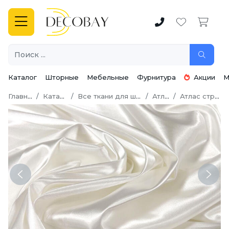
Каталог
Шторные
Мебельные
Фурнитура
Акции
М
Главная
Каталог
Все ткани для шитья
Атлас
Атлас стрейч
Previous
Next