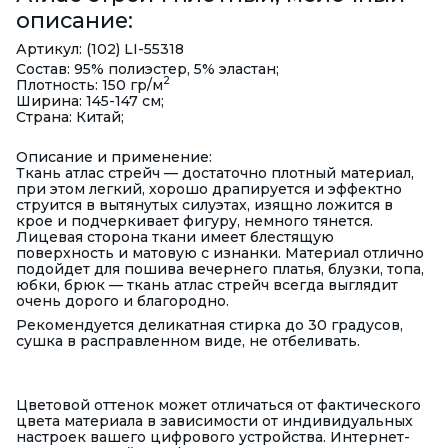
описание:
Артикул: (102) LI-55318
Состав: 95% полиэстер, 5% эластан;
2
Плотность: 150 гр/м
Ширина: 145-147 см;
Страна: Китай;
Описание и применение:
Ткань атлас стрейч — достаточно плотный материал,
при этом легкий, хорошо драпируется и эффектно
струится в вытянутых силуэтах, изящно ложится в
крое и подчеркивает фигуру, немного тянется.
Лицевая сторона ткани имеет блестящую
поверхность и матовую с изнанки. Материал отлично
подойдет для пошива вечернего платья, блузки, топа,
юбки, брюк — ткань атлас стрейч всегда выглядит
очень дорого и благородно.
Рекомендуется деликатная стирка до 30 градусов,
сушка в расправленном виде, не отбеливать.
Цветовой оттенок может отличаться от фактического
цвета материала в зависимости от индивидуальных
настроек вашего цифрового устройства. Интернет-