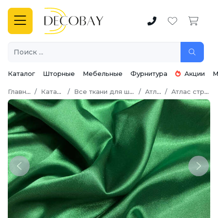
Каталог
Шторные
Мебельные
Фурнитура
Акции
М
Главная
Каталог
Все ткани для шитья
Атлас
Атлас стрейч
Previous
Next