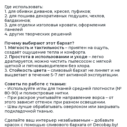
Где использовать:
1. для обивки диванов, кресел, пуфиков;
2. для пошива декоративных подушек, чехлов,
балдахинов;
3. для отделки изголовья кровати, оформления
панелей
4. других творческих решений
Почему выбирают этот бархат?
1.
Мягкость и тактильность
– приятен на ощупь,
создаёт ощущение тепла и комфорта.
2.
Простота в использовании и уходе
– легко
драпируется, можно чистить пылесосом с мягкой
щеткой и пятновыводителем без хлора.
3.
Стойкость цвета
– сливовый бархат не линяет и не
выцветает в течение 5-7 лет активной эксплуатации.
Советы по работе с тканью:
- Используйте иглы для тканей средней плотности (№
80-90) и полиэстровые нитки.
- При раскрое учитывайте направление ворса – от
этого зависит оттенок при разном освещении.
- Швы лучше обрабатывать оверлоком или закрывать
подкладочной тканью.
Сделайте ваш интерьер незабываемым – добавьте
красок с помощью сливового бархата от Decobay.by!