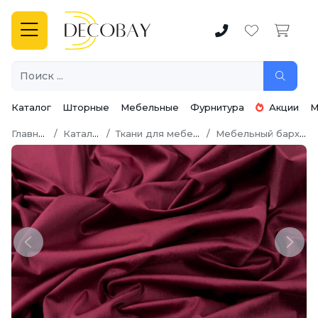
Каталог
Шторные
Мебельные
Фурнитура
Акции
М
Главная
Каталог
Ткани для мебели
Мебельный бархат
Previous
Next