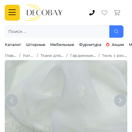
Каталог
Шторные
Мебельные
Фурнитура
Акции
М
Главная
Каталог
Ткани для штор
Гардинные ткани
Тюль с рисунком
Previous
Next