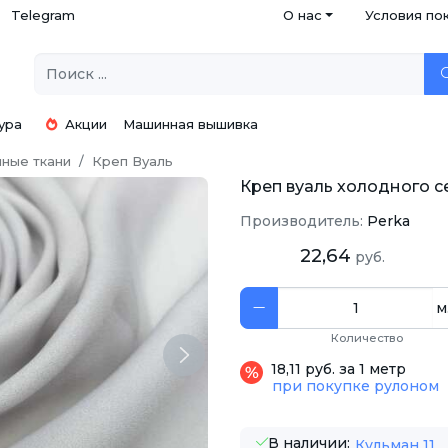
Telegram
О нас
Условия по
ура
Акции
Машинная вышивка
ные ткани
Креп Вуаль
Креп вуаль холодного се
Производитель:
Perka
22,64
руб.
м
Количество
Next
18,11 руб. за 1 метр
при покупке рулоном
В наличии:
Кульман 11