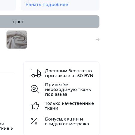
Узнать подробнее
цвет
Доставим бесплатно
при заказе от 50 BYN
Привезём
необходимую ткань
под заказ
Только качественные
ткани
Бонусы, акции и
ми
скидки от метража
гкие и