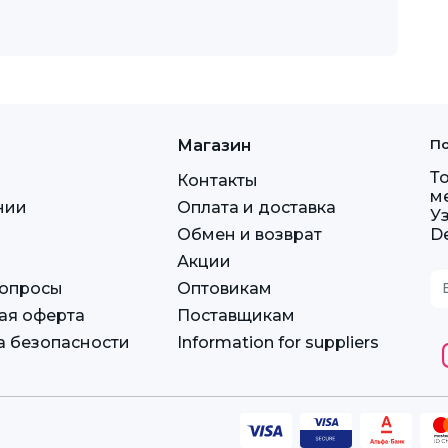
Магазин
По
Т
Контакты
м
нии
Оплата и доставка
У
Обмен и возврат
D
Акции
вопросы
Оптовикам
ая оферта
Поставщикам
а безопасности
Information for suppliers