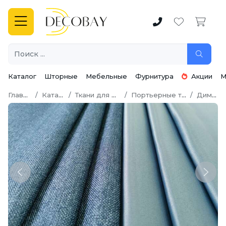
Каталог
Шторные
Мебельные
Фурнитура
Акции
М
Главная
Каталог
Ткани для штор
Портьерные ткани
Димаут
Previous
Next