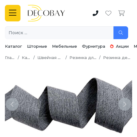
Каталог
Шторные
Мебельные
Фурнитура
Акции
М
Главная
Каталог
Швейная фурнитура
Резинка для одежды
Резинка декоративная
Previous
Next