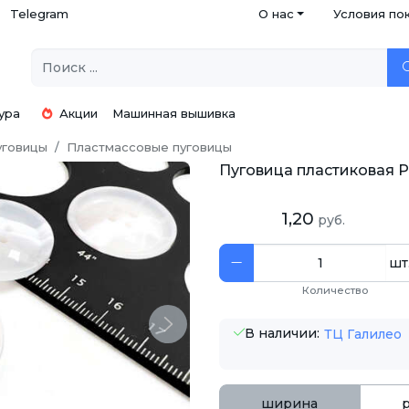
Telegram
О нас
Условия по
ура
Акции
Машинная вышивка
уговицы
Пластмассовые пуговицы
Пуговица пластиковая PS
1,20
руб.
шт
Количество
Next
В наличии:
ТЦ Галилео
ширина