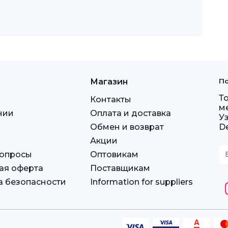
Магазин
По
Т
Контакты
м
нии
Оплата и доставка
У
Обмен и возврат
D
Акции
вопросы
Оптовикам
ая оферта
Поставщикам
а безопасности
Information for suppliers