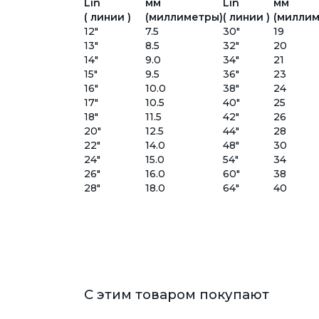
Lin
мм
Lin
мм
( линии )
(миллиметры)
( линии )
(миллим
12"
7.5
30"
19
13"
8.5
32"
20
14"
9.0
34"
21
15"
9.5
36"
23
16"
10.0
38"
24
17"
10.5
40"
25
18"
11.5
42"
26
20"
12.5
44"
28
22"
14.0
48"
30
24"
15.0
54"
34
26"
16.0
60"
38
28"
18.0
64"
40
С этим товаром покупают