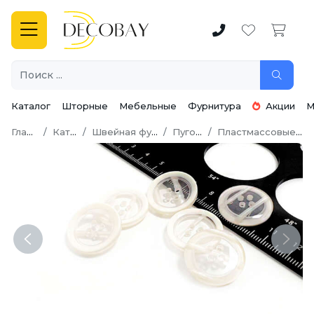
Каталог
Шторные
Мебельные
Фурнитура
Акции
М
Главная
Каталог
Швейная фурнитура
Пуговицы
Пластмассовые пуговицы
Previous
Next