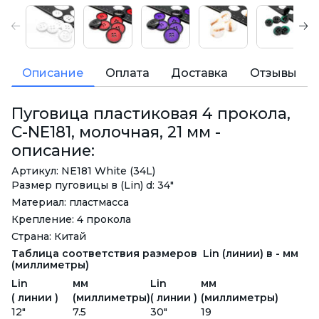
Описание
Оплата
Доставка
Отзывы
Пуговица пластиковая 4 прокола,
C-NE181, молочная, 21 мм -
описание:
Артикул: NE181 White (34L)
Размер пуговицы в (Lin) d: 34"
Материал: пластмасса
Крепление: 4 прокола
Страна: Китай
Таблица соответствия размеров Lin (линии) в - мм
(миллиметры)
Lin
мм
Lin
мм
( линии )
(миллиметры)
( линии )
(миллиметры)
12"
7.5
30"
19