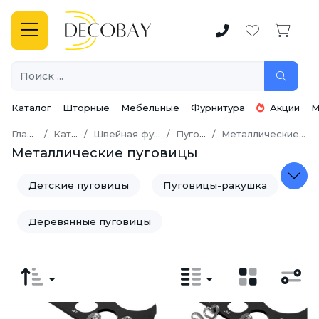
Каталог
Шторные
Мебельные
Фурнитура
Акции
М
Главная
Каталог
Швейная фурнитура
Пуговицы
Металлические пуговицы
Металлические пуговицы
Детские пуговицы
Пуговицы-ракушка
Деревянные пуговицы
Металлические пуговицы
Пластмассовые пуговицы