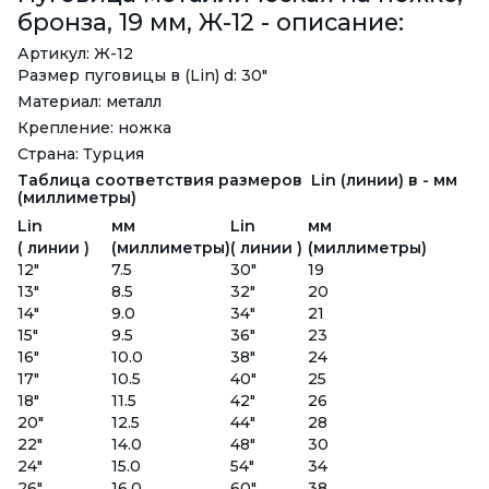
бронза, 19 мм, Ж-12 - описание:
Артикул: Ж-12
Размер пуговицы в (Lin) d: 30"
Материал: металл
Крепление: ножка
Страна: Турция
Таблица соответствия размеров Lin (линии) в - мм
(миллиметры)
Lin
мм
Lin
мм
( линии )
(миллиметры)
( линии )
(миллиметры)
12"
7.5
30"
19
13"
8.5
32"
20
14"
9.0
34"
21
15"
9.5
36"
23
16"
10.0
38"
24
17"
10.5
40"
25
18"
11.5
42"
26
20"
12.5
44"
28
22"
14.0
48"
30
24"
15.0
54"
34
26"
16.0
60"
38