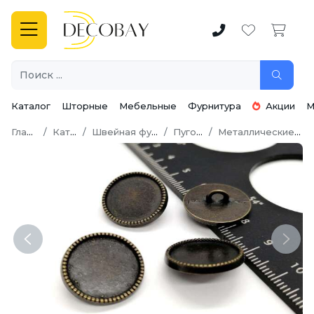
Каталог
Шторные
Мебельные
Фурнитура
Акции
М
Главная
Каталог
Швейная фурнитура
Пуговицы
Металлические пуговицы
Previous
Next