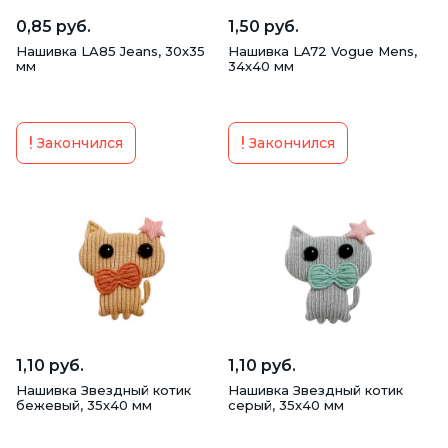
0,85 руб.
1,50 руб.
Нитки швейные
Ножницы
Нашивка LA85 Jeans, 30х35
Нашивка LA72 Vogue Mens,
мм
34х40 мм
Портновский мел
Пресс и Аксессуары
Пуговицы
Резинка для одежды
Закончился
Закончился
Термоаппликации
Фурнитура для штор
Шнуры
1,10 руб.
1,10 руб.
Нашивка Звездный котик
Нашивка Звездный котик
бежевый, 35х40 мм
серый, 35х40 мм