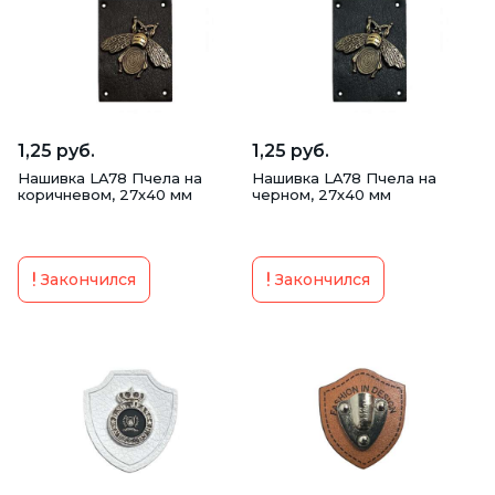
Подплечники
Пряжка ременная
Фурнитура для нижнего белья
Аксессуары для шитья и вязания
1,25 руб.
1,25 руб.
Нашивка LA78 Пчела на
Нашивка LA78 Пчела на
Булавки и игольницы
коричневом, 27х40 мм
черном, 27х40 мм
Иглы для швейных машин
Иглы ручные
Закончился
Закончился
Косая бейка
Кринолин | Pегилин
Кружево
Лента контакт (липучка | велькро)
Лента, тесьма, кант
Молнии
Наконечник для шнура
Нашивки