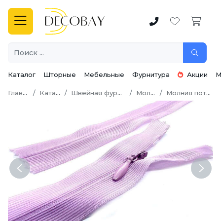
Каталог
Шторные
Мебельные
Фурнитура
Акции
М
Главная
Каталог
Швейная фурнитура
Молнии
Молния потайная
Previous
Next