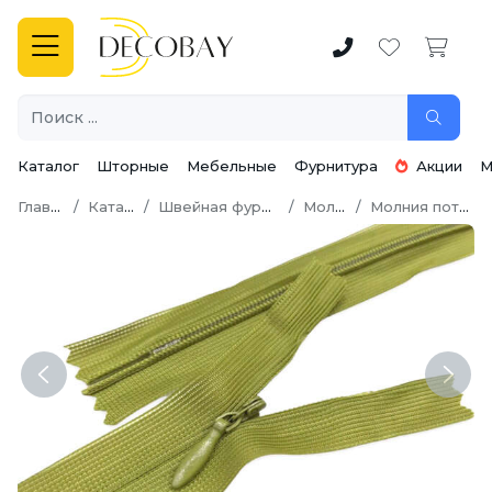
Каталог
Шторные
Мебельные
Фурнитура
Акции
М
Главная
Каталог
Швейная фурнитура
Молнии
Молния потайная
Previous
Next