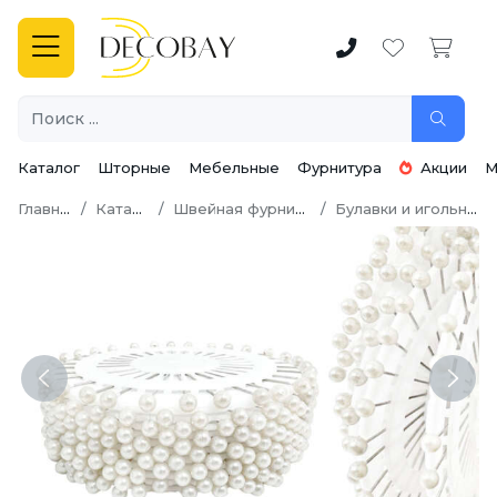
Каталог
Шторные
Мебельные
Фурнитура
Акции
М
Главная
Каталог
Швейная фурнитура
Булавки и игольницы
Previous
Next