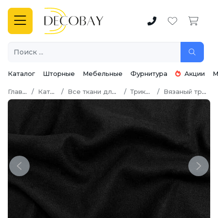
Каталог
Шторные
Мебельные
Фурнитура
Акции
М
Главная
Каталог
Все ткани для шитья
Трикотаж
Вязаный трикотаж
Previous
Next