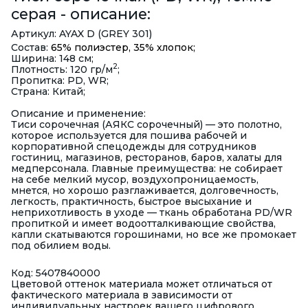
серая - описание:
Артикул: AYAX D (GREY 301)
Состав:
65% полиэстер, 35% хлопок;
Ширина: 148 см;
2
Плотность: 120 гр/м
;
Пропитка: PD, WR;
Страна: Китай;
Описание и применение:
Тиси сорочечная (АЯКС сорочечный) — это полотно,
которое используется для пошива рабочей и
корпоративной спецодежды для сотрудников
гостиниц, магазинов, ресторанов, баров, халаты для
медперсонала. Главные преимущества: не собирает
на себе мелкий мусор, воздухопроницаемость,
мнется, но хорошо разглаживается, долговечность,
легкость, практичность, быстрое высыхание и
неприхотливость в уходе — ткань обработана PD/WR
пропиткой и имеет водоотталкивающие свойства,
капли скатываются горошинами, но все же промокает
под обилием воды.
Код: 5407840000
Цветовой оттенок материала может отличаться от
фактического материала в зависимости от
индивидуальных настроек вашего цифрового