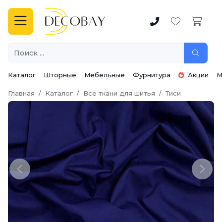
Каталог
Шторные
Мебельные
Фурнитура
Акции
М
Главная
Каталог
Все ткани для шитья
Тиси
Previous
Next