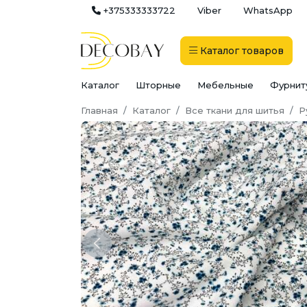
+375333333722
Viber
WhatsApp
Каталог
товаров
Каталог
Шторные
Мебельные
Фурнит
Главная
Каталог
Все ткани для шитья
Р
Previous