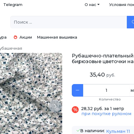
Telegram
О нас
Условия по
ура
Акции
Машинная вышивка
убашечная
Рубашечно-плательный 
бирюзовые цветочки на
35,40
руб.
м
Количество
Next
28,32 руб. за 1 метр
при покупке рулоном
В наличии:
Кульман 11