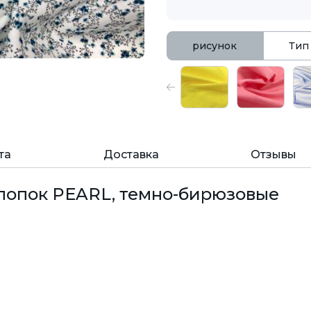
рисунок
Тип
та
Доставка
Отзывы
лопок PEARL, темно-бирюзовые