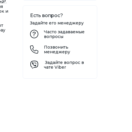
й".
ля
ок и
Есть вопрос?
Задайте его менеджеру
от
bay
Часто задаваемые
вопросы
Позвонить
менеджеру
Задайте вопрос в
чате Viber