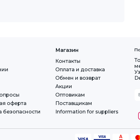
Магазин
По
Т
Контакты
м
нии
Оплата и доставка
У
Обмен и возврат
D
Акции
вопросы
Оптовикам
ая оферта
Поставщикам
а безопасности
Information for suppliers