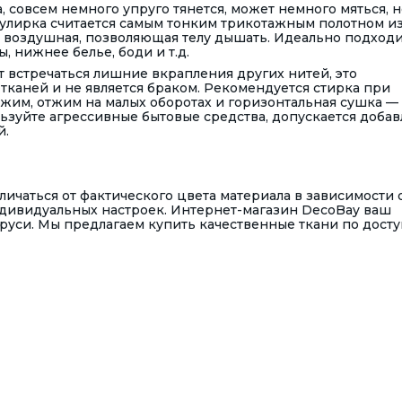
, совсем немного упруго тянется, может немного мяться, н
 Кулирка считается самым тонким трикотажным полотном и
я, воздушная, позволяющая телу дышать. Идеально подходи
, нижнее белье, боди и т.д.
 встречаться лишние вкрапления других нитей, это
тканей и не является браком. Рекомендуется стирка при
жим, отжим на малых оборотах и горизонтальная сушка —
льзуйте агрессивные бытовые средства, допускается доба
й.
ичаться от фактического цвета материала в зависимости 
ндивидуальных настроек. Интернет-магазин DecoBay ваш
руси. Мы предлагаем купить качественные ткани по дост