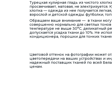
Турецкая кулирная гладь из чистого хлопка
просвечивает, матовая, не электризуется.
хлопка — одежда из нее получается легка
взрослой и детской одежды: футболки, топы
Обращаем ваше внимание — в ткани могут
совершенно нормально для светлых тонов 
температуре не выше 30°С, деликатный ре
допускается усадка ткани до 10%. Не испо
кондиционера, порошки для тонких ткане
Цветовой оттенок на фотографии может отл
цветопередачи на ваших устройствах и и
надежный поставщик тканей по всей Бела
ценам.