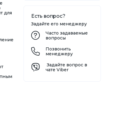
е
з
т для
Есть вопрос?
Задайте его менеджеру
Часто задаваемые
вопросы
вление
Позвонить
менеджеру
Задайте вопрос в
от
чате Viber
упным