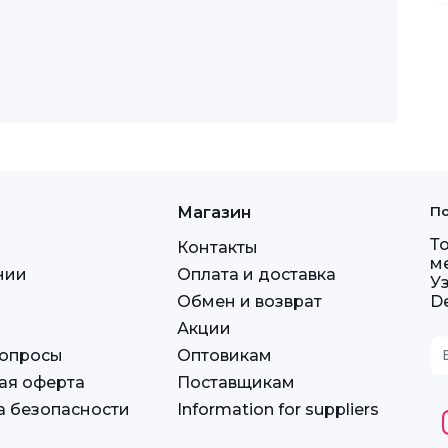
Магазин
По
Т
Контакты
м
нии
Оплата и доставка
У
Обмен и возврат
D
Акции
вопросы
Оптовикам
ая оферта
Поставщикам
а безопасности
Information for suppliers