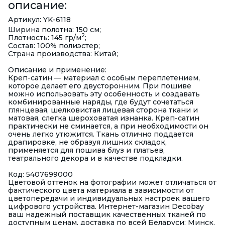
описание:
Артикул: YK-6118
Ширина полотна: 150 см;
2
Плотность: 145 гр/м
;
Состав: 100% полиэстер;
Страна производства: Китай;
Описание и применение:
Креп-сатин — материал с особым переплетением,
которое делает его двусторонним. При пошиве
можно использовать эту особенность и создавать
комбинированные наряды, где будут сочетаться
глянцевая, шелковистая лицевая сторона ткани и
матовая, слегка шероховатая изнанка. Креп-сатин
практически не сминается, а при необходимости он
очень легко утюжится. Ткань отлично поддается
драпировке, не образуя лишних складок,
применяется для пошива блуз и платьев,
театрального декора и в качестве подкладки.
Код: 5407699000
Цветовой оттенок на фотографии может отличаться от
фактического цвета материала в зависимости от
цветопередачи и индивидуальных настроек вашего
цифрового устройства. Интернет-магазин Decobay
ваш надежный поставщик качественных тканей по
доступным ценам, доставка по всей Беларуси: Минск,