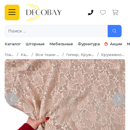
Каталог
Шторные
Мебельные
Фурнитура
Акции
М
Главная
Каталог
Все ткани для шитья
Гипюр, Кружево, Шитье
Кружевное полотно
Previous
Next