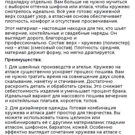
подкладку отдельно. Вам больше не нужно мучиться
с выбором оттенка шифона или атласа, чтобы кружево
смотрелось идеально. Всё уже готово: кружевной
верх создаёт узор, а атласная основа обеспечивает
плотность, комфорт и отсутствие просвечивания.
Этот материал – настоящая находка для тех, кто шьёт
вечерние, коктейльные и свадебные наряды. Он
выглядит дорого, благородно и
профессионально. Состав: верх – кружево (полиэстер);
низ – атлас (смесовый состав). Плотность: средняя,
материал держит форму, но мягко драпируется.
Преимущества
:
1. Для швейных производств и ателье. Кружево на
атласе существенно ускоряет процесс пошива. Вам
не нужно тратить время на совмещение двух слоёв,
скалывание, намётку и стачивание. Достаточно
раскроить деталь и обработать срезы. Это снижает
себестоимость изделия и уменьшает процент брака.
Идеальный вариант для массового пошива вечерних
и коктейльных платьев, корсетов, топов.
2. Для дизайнеров одежды. Готовая комбинация
кружева и атласа даёт простор для творчества. Вы
можете использовать ткань целиком или
комбинировать её с другими материалами: гладким
атласом, шифоном, бархатом, кожей. Особенно
эффектно выглядит сочетание кружева на атласе с