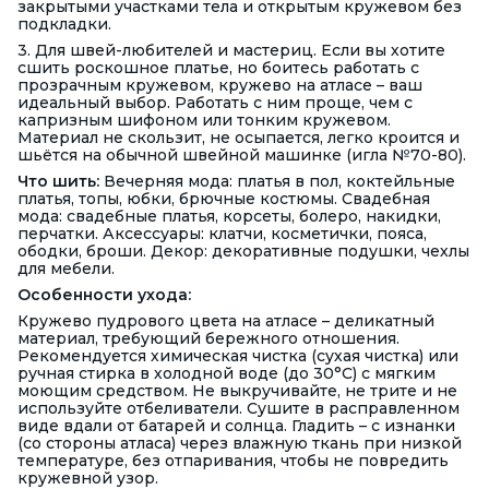
закрытыми участками тела и открытым кружевом без
подкладки.
3. Для швей-любителей и мастериц. Если вы хотите
сшить роскошное платье, но боитесь работать с
прозрачным кружевом, кружево на атласе – ваш
идеальный выбор. Работать с ним проще, чем с
капризным шифоном или тонким кружевом.
Материал не скользит, не осыпается, легко кроится и
шьётся на обычной швейной машинке (игла №70-80).
Что шить:
Вечерняя мода: платья в пол, коктейльные
платья, топы, юбки, брючные костюмы. Свадебная
мода: свадебные платья, корсеты, болеро, накидки,
перчатки. Аксессуары: клатчи, косметички, пояса,
ободки, броши. Декор: декоративные подушки, чехлы
для мебели.
Особенности ухода:
Кружево пудрового цвета на атласе – деликатный
материал, требующий бережного отношения.
Рекомендуется химическая чистка (сухая чистка) или
ручная стирка в холодной воде (до 30°C) с мягким
моющим средством. Не выкручивайте, не трите и не
используйте отбеливатели. Сушите в расправленном
виде вдали от батарей и солнца. Гладить – с изнанки
(со стороны атласа) через влажную ткань при низкой
температуре, без отпаривания, чтобы не повредить
кружевной узор.