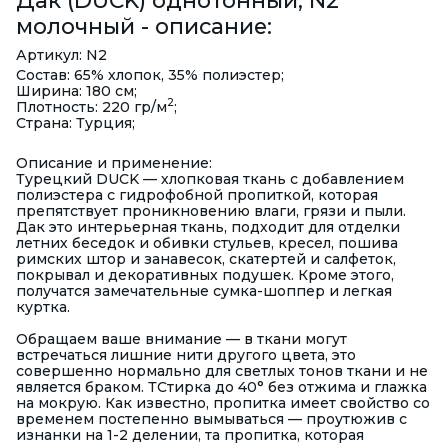
молочный - описание:
Артикул: N2
Состав: 65% хлопок, 35% полиэстер;
Ширина: 180 см;
2
Плотность: 220 гр/м
;
Страна: Турция;
Описание и применение:
Турецкий DUCK — хлопковая ткань с добавлением
полиэстера с гидрофобной пропиткой, которая
препятствует проникновению влаги, грязи и пыли.
Дак это интерьерная ткань, подходит для отделки
летних беседок и обивки стульев, кресел, пошива
римских штор и занавесок, скатертей и салфеток,
покрывал и декоративных подушек. Кроме этого,
получатся замечательные сумка-шоппер и легкая
куртка.
Обращаем ваше внимание — в ткани могут
встречаться лишние нити другого цвета, это
совершенно нормально для светлых тонов ткани и не
является браком. ТСтирка до 40° без отжима и глажка
на мокрую. Как известно, пропитка имеет свойство со
временем постепенно вымываться — проутюжив с
изнанки на 1-2 делении, та пропитка, которая