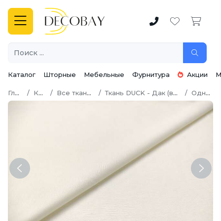
Каталог
Шторные
Мебельные
Фурнитура
Акции
М
Главная
Каталог
Все ткани для шитья
Ткань DUCK - Дак (водоотталкивающая)
Однотонный
Previous
Next