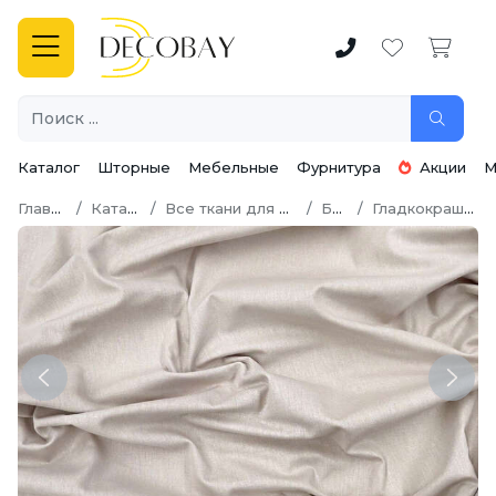
Каталог
Шторные
Мебельные
Фурнитура
Акции
М
Главная
Каталог
Все ткани для шитья
Бязь
Гладкокрашеная
Previous
Next